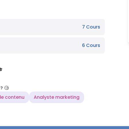
7
Cours
6
Cours
🎓
? 🧐
de contenu
Analyste marketing